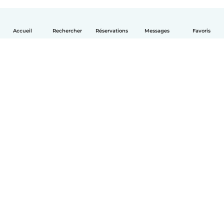
Accueil
Rechercher
Réservations
Messages
Favoris
Français
Comment ça marche
Aide
Conditions et confidentialité
Tarifs
Coordonnées de l'entreprise
Babysits pour les entreprises
Les normes communautaires