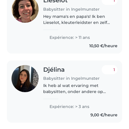
Lieselot
1
Babysitter in Ingelmunster
Hey mama's en papa's! Ik ben
Lieselot, kleuterleidster en zelf
mama van een 14 jarige dochter
in co-ouderschap. Door
Expérience: > 11 ans
verschillende operaties met
10,50 €/heure
complicaties, kan ik met heel
veel..
Djélina
1
Babysitter in Ingelmunster
Ik heb al wat ervaring met
babysitten, onder andere op
mijn halfbroertje van 5 jaar, op
kinderen van 7 en 9 jaar in een
Expérience: > 3 ans
ander gezin en op mijn nichtjes
9,00 €/heure
en neefjes. Daarnaast pas ik..