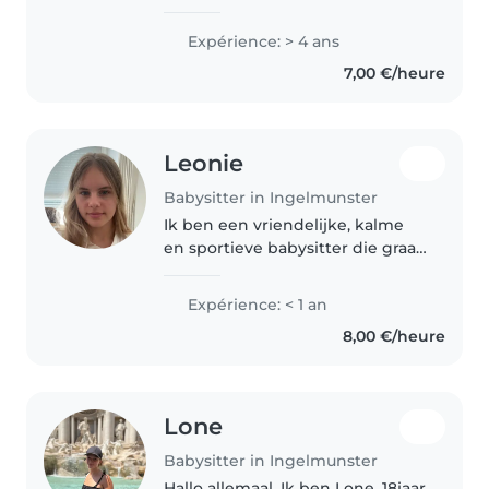
ben op zoek naar een vast
oppasgezin. Op school volg ik
Expérience: > 4 ans
maatschappij-en
7,00 €/heure
welzijnswetenschappen.
Hierdoor leer ik vaak..
Leonie
Babysitter in Ingelmunster
Ik ben een vriendelijke, kalme
en sportieve babysitter die graag
met peuters werkt. Ik ben een
student moderalisatie en ben
Expérience: < 1 an
comfortabel met huisdieren,
8,00 €/heure
koken, huishoudelijke taken..
Lone
Babysitter in Ingelmunster
Hallo allemaal, Ik ben Lone, 18jaar