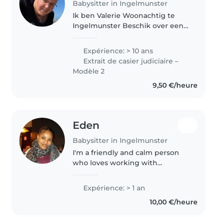
Babysitter in Ingelmunster
Ik ben Valerie Woonachtig te
Ingelmunster Beschik over een
eigen wagen. Meer dan 10 jaar
ervaring met alle leeftijden.
Expérience: > 10 ans
studeerde kinderzorg Stuur me
Extrait de casier judiciaire –
gerust een berichtje moesten..
Modèle 2
9,50 €/heure
Eden
Babysitter in Ingelmunster
I'm a friendly and calm person
who loves working with
children. I'm patient, creative,
and good at keeping kids
Expérience: > 1 an
engaged with activities while
10,00 €/heure
also making sure they are safe
and cared..