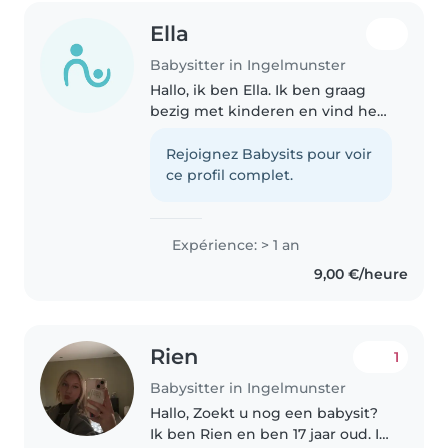
Ella
Babysitter in Ingelmunster
Hallo, ik ben Ella. Ik ben graag
bezig met kinderen en vind het
belangrijk dat ze zich veilig en
op hun gemak voelen. Ik heb
Rejoignez Babysits pour voir
het afgelopen jaar al kampjes
ce profil complet.
gegeven aan peuters en
kleuters,..
Expérience: > 1 an
9,00 €/heure
Rien
1
Babysitter in Ingelmunster
Hallo, Zoekt u nog een babysit?
Ik ben Rien en ben 17 jaar oud. Ik