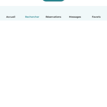
Accueil
Rechercher
Réservations
Messages
Favoris
Français
Comment ça marche
Aide
Conditions et confidentialité
Tarifs
Coordonnées de l'entreprise
Babysits pour les entreprises
Les normes communautaires