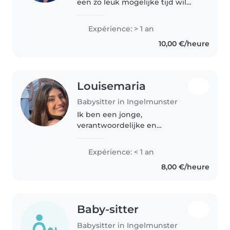
een zo leuk mogelijke tijd wil
laten beleven terwijl ik aanwezig
ben, dit kan variëren van
Expérience: > 1 an
sporten, spelletjes en
10,00 €/heure
knutselen… Zelf heb ik ook bijna
mijn..
Louisemaria
Babysitter in Ingelmunster
Ik ben een jonge,
verantwoordelijke en
empathische babysitter die
graag met kinderen in alle
Expérience: < 1 an
leeftijdscategorieën werkt. Ik
8,00 €/heure
ben niet alleen verantwoordelijk,
maar ook spraakzaam, wat..
Baby-sitter
Babysitter in Ingelmunster