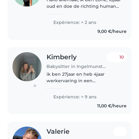
oud en doe de richting humane
wetenschappen. Ik ben een
enthousiast, geduldig en sportief
Expérience: > 2 ans
persoon. Ik ben beschikbaar
9,00 €/heure
tijdens de vakanties en..
Kimberly
10
Babysitter in Ingelmunster
ik ben 27jaar en heb 4jaar
werkervaring in een
(1)
kinderdagverblijf van 0-3, ook
heb ik daarvoor 3j stage gedaan.
Expérience: > 9 ans
Ik heb de meeste ervaring met
11,00 €/heure
baby's. momenteel werk ik bij
familiehulp..
Valerie