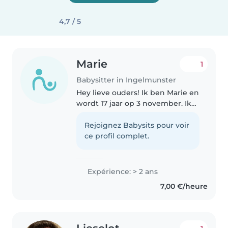
4,7 / 5
Marie
1
Babysitter in Ingelmunster
Hey lieve ouders! Ik ben Marie en
wordt 17 jaar op 3 november. Ik
studeer opvoeding en
begeleiding en zou graag nog
Rejoignez Babysits pour voir
verder met kindjes werken. Ik
ce profil complet.
zoek mensen die een babysitter
nodig..
Expérience: > 2 ans
7,00 €/heure