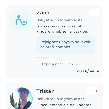
Zana
Babysitter in Ingelmunster
ik kan goed omgaan met
kinderen, heb zelf al vaak bij
vrienden van mijn ouders
moeten gaan en ben heel
Rejoignez Babysits pour voir
sociaal
ce profil complet.
Expérience: > 1 an
12,00 €/heure
Tristan
1
Babysitter in Ingelmunster
Ik ben iemand die de kinderen