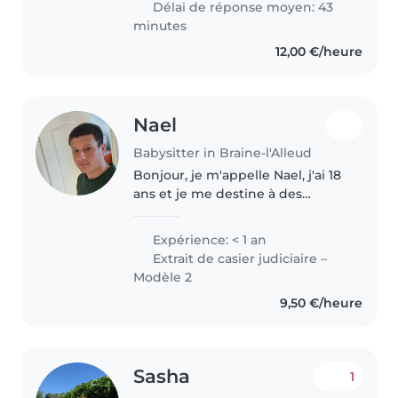
Délai de réponse moyen: 43
minutes
12,00 €/heure
Nael
Babysitter in Braine-l'Alleud
Bonjour, je m'appelle Nael, j'ai 18
ans et je me destine à des
études pour devenir instituteur
maternel. Depuis un an, je
Expérience: < 1 an
donne des stages d'animation
Extrait de casier judiciaire –
pour enfants à Bruxelles au sein..
Modèle 2
9,50 €/heure
Sasha
1