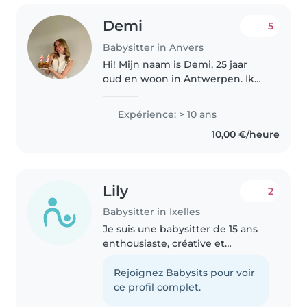
Demi
5
Babysitter in Anvers
Hi! Mijn naam is Demi, 25 jaar
oud en woon in Antwerpen. Ik
zal mij beschrijven als een
creatief, sportief en gezellig
Expérience: > 10 ans
persoon! Ik houd van dansen en
10,00 €/heure
probeer altijd leuke sportieve..
Lily
2
Babysitter in Ixelles
Je suis une babysitter de 15 ans
enthousiaste, créative et
responsable avec deux ans
d'expérience auprès d'enfants
Rejoignez Babysits pour voir
de tous âges. Je suis à l'aise avec
ce profil complet.
les tâches ménagères, la