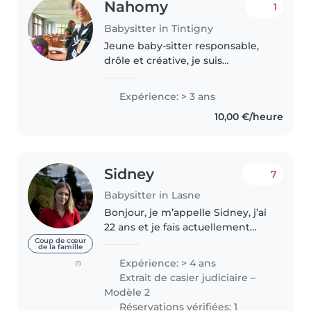
Nahomy
1
Babysitter in Tintigny
Jeune baby-sitter responsable,
drôle et créative, je suis
passionnée par le travail avec les
enfants. En plus de mes
Expérience: > 3 ans
compétences en dessin, langues
10,00 €/heure
et travaux manuels, j’ai déjà
acquis..
Sidney
7
Babysitter in Lasne
Bonjour, je m’appelle Sidney, j’ai
22 ans et je fais actuellement
une formation de community
Coup de cœur
de la famille
manager à l’ifapme de Limal Je
Expérience: > 4 ans
(1)
suis la plus grande d’une famille
Extrait de casier judiciaire –
de quatre enfants, et..
Modèle 2
Réservations vérifiées: 1