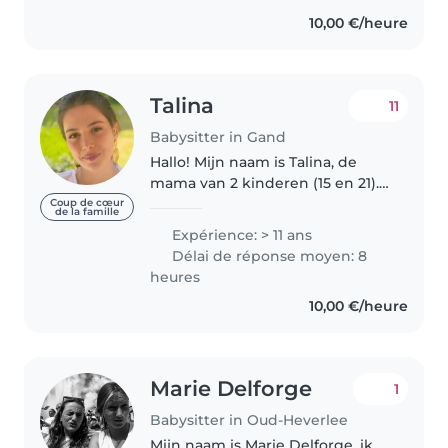
10,00 €/heure
Talina
11
Babysitter in Gand
Hallo! Mijn naam is Talina, de
mama van 2 kinderen (15 en 21).
Ik ben 43 jaar. Ik ben
Coup de cœur
de la famille
verantwoordelijk, zorgzaam en
Expérience: > 11 ans
hou van kinderen. Ik heb
Délai de réponse moyen: 8
ervaring met babysitten en vind
heures
het leuk..
10,00 €/heure
Marie Delforge
1
Babysitter in Oud-Heverlee
Mijn naam is Marie Delforge, ik