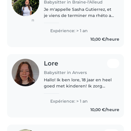
Babysitter in Braine-l'Alleud
Je m'appelle Sasha Gutierrez, et
je viens de terminer ma rhéto au
(1)
Collège Cardinal Mercier. Je fais
les mouvements de jeunesse
Expérience: > 1 an
depuis toute petite et suis
10,00 €/heure
brevetée animatrice auprès..
Lore
Babysitter in Anvers
Hallo! Ik ben lore, 18 jaar en heel
goed met kinderen! Ik zorg
graag voor kinderen van alle
leeftijden en heb ervaring met
Expérience: > 1 an
baby's tot en met
10,00 €/heure
basisschoolkinderen. Ik ben
verantwoordelijk,..