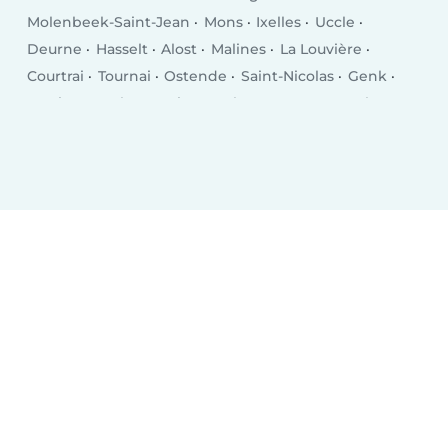
Molenbeek-Saint-Jean
Mons
Ixelles
Uccle
Deurne
Hasselt
Alost
Malines
La Louvière
Courtrai
Tournai
Ostende
Saint-Nicolas
Genk
Seraing
Woluwe-Saint-Lambert
Forest
Roulers
Verviers
Jette
Mouscron
Saint-Gilles
Etterbeek
Borgerhout
Termonde
Beveren
Merksem
Turnhout
Berchem
Evere