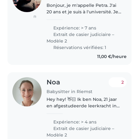
Bonjour, je m'appelle Petra. J'ai
20 ans et je suis à l'université. Je
(1)
suis quelqu'un d'attentionée et
d'enthousiaste et j'adore
Expérience: > 7 ans
m'occuper des enfants.
Extrait de casier judiciaire –
Modèle 2
Réservations vérifiées: 1
11,00 €/heure
Noa
2
Babysitter in Riemst
Hey hey! 👋🏻 Ik ben Noa, 21 jaar
en afgestudeerde leerkracht in
het lager onderwijs 👩🏫 Ik ben
supergraag bezig met kinderen
Expérience: > 4 ans
en zorg altijd voor veel plezier,
Extrait de casier judiciaire –
spelletjes en een gezellige..
Modèle 2