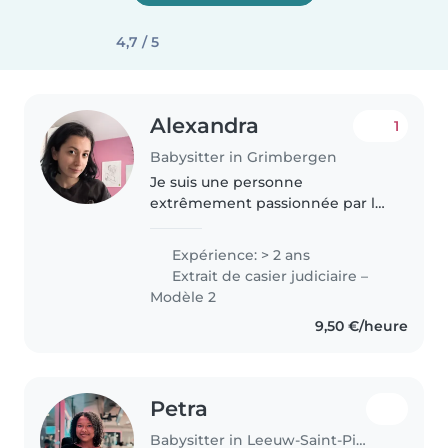
4,7 / 5
Alexandra
1
Babysitter in Grimbergen
Je suis une personne
extrêmement passionnée par le
travail avec les enfants, qui
m'inspirent chaque jour. J'ai
Expérience: > 2 ans
acquis une belle expérience avec
Extrait de casier judiciaire –
les enfants et j'ai pris à cœur le
Modèle 2
rôle..
9,50 €/heure
Petra
Babysitter in Leeuw-Saint-Pierre