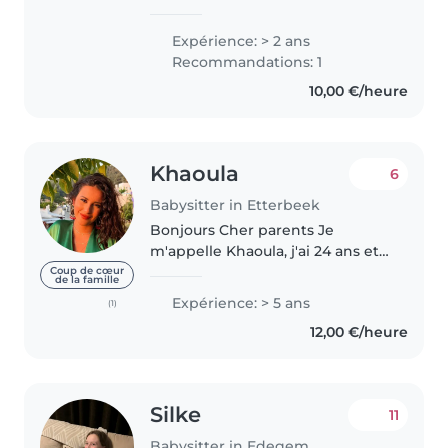
cuisine,..
Expérience: > 2 ans
Recommandations: 1
10,00 €/heure
Khaoula
6
Babysitter in Etterbeek
Bonjours Cher parents Je
m'appelle Khaoula, j'ai 24 ans et
je suis en dernière année de
Coup de cœur
de la famille
mon master de droit. je suis
Expérience: > 5 ans
(1)
motorisée et ça serait un grand
12,00 €/heure
plaisir de m'occuper de vos
enfants...
Silke
11
Babysitter in Edegem