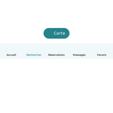
Carte
Accueil
Rechercher
Réservations
Messages
Favoris
Français
Comment ça marche
Aide
Conditions et confidentialité
Tarifs