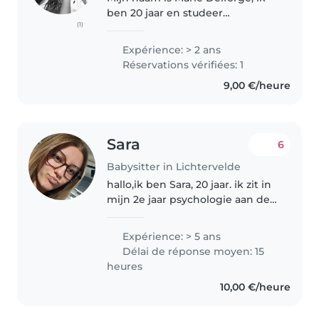
ben 20 jaar en studeer
(1)
Verpleegkunde. Naast mijn
studie ben ik ook actief op de
Expérience: > 2 ans
hockey waar ik training geef. Ik
Réservations vérifiées: 1
ben heel graag met kinderen
9,00 €/heure
bezig..
Sara
6
Babysitter in Lichtervelde
hallo,ik ben Sara, 20 jaar. ik zit in
mijn 2e jaar psychologie aan de
ugent. ik babysit graag op
kindjes en heb ook al wat
Expérience: > 5 ans
ervaring opgedaan! zowel met
Délai de réponse moyen: 15
jongere als oudere kindjes kan..
heures
10,00 €/heure