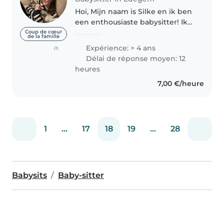
Hoi, Mijn naam is Silke en ik ben
een enthousiaste babysitter! Ik
heb al wat ervaring, want ik heb
Coup de cœur
de la famille
zelf twee nichtjes van 4 en 2 en
Expérience: > 4 ans
(1)
ik babysit elke week op
Délai de réponse moyen: 12
hetzelfde kindje. Jammer..
heures
7,00 €/heure
1
...
17
18
19
...
28
Babysits
Baby-sitter