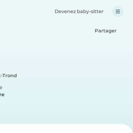
Devenez baby-sitter
Partager
t-Trond
e
re