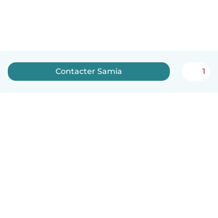
Contacter Samia
1
Français
Comment ça marche
Aide
Conditions et confidentialité
Tarifs