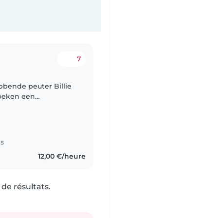
7
bbende peuter Billie
zoeken een
oor vaste momenten.
es
12,00 €/heure
de résultats.