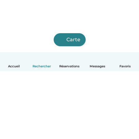
Carte
Accueil
Rechercher
Réservations
Messages
Favoris
Français
Comment ça marche
Aide
Conditions et confidentialité
Tarifs