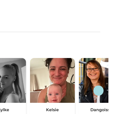
Sylke
Kelsie
Dangoisse