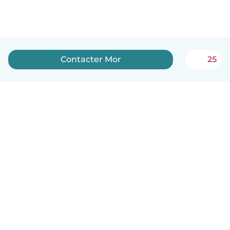
Contacter Mor
25
Français
Comment ça marche
Aide
Conditions et confidentialité
Tarifs
Coordonnées de l'entreprise