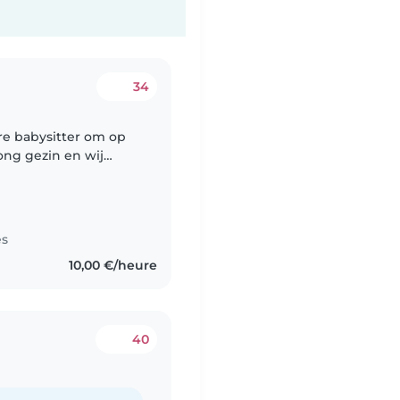
34
re babysitter om op
ong gezin en wij
ag iemand sporadisch
es
10,00 €/heure
40