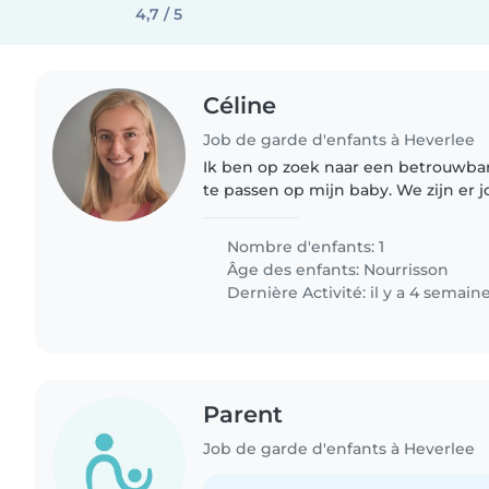
4,7 / 5
Céline
Job de garde d'enfants à Heverlee
Ik ben op zoek naar een betrouwba
te passen op mijn baby. We zijn er j
wonen in Heverlee. We zouden gra
kunnen contacteren om..
Nombre d'enfants: 1
Âge des enfants:
Nourrisson
Dernière Activité: il y a 4 semain
Parent
Job de garde d'enfants à Heverlee