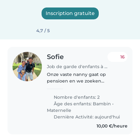
Inscription gratuite
4,7 / 5
Sofie
16
Job de garde d'enfants à Anzegem
Onze vaste nanny gaat op
pensioen en we zoeken
vervanging! Ons huis straalt een
warm nest uit waar de kinderen
Nombre d'enfants: 2
zich ten volle amuseren: plezier,
Âge des enfants:
Bambin
•
speelpret, avontuur en vele
Maternelle
buitenmomenten..
Dernière Activité: aujourd'hui
10,00 €/heure