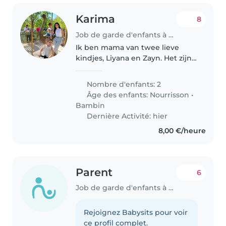
Karima
8
Job de garde d'enfants à Anzegem
Ik ben mama van twee lieve
kindjes, Liyana en Zayn. Het zijn
rustige en kalme kinderen die
sociaal zijn en goed luisteren. Ze
Nombre d'enfants: 2
hebben een vast slaapritme en
Âge des enfants:
Nourrisson
•
gaan elke avond om 21u naar..
Bambin
Dernière Activité: hier
8,00 €/heure
Parent
6
Job de garde d'enfants à Anzegem
Rejoignez Babysits pour voir
ce profil complet.