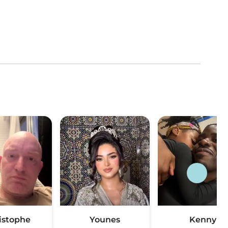
istophe
Younes
Kenny