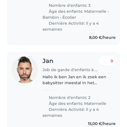
grown other children for one
Nombre d'enfants: 3
day while I go to the hospital
Âge des enfants:
Maternelle
•
Bambin
•
Écolier
Dernière Activité: il y a 4
semaines
8,00 €/heure
Jan
9
Job de garde d'enfants à Saint-Nicolas
Hallo ik ben Jan en ik zoek een
babysitter meestal in het
weekend
Nombre d'enfants: 2
Âge des enfants:
Maternelle
Dernière Activité: il y a 4
semaines
15,00 €/heure