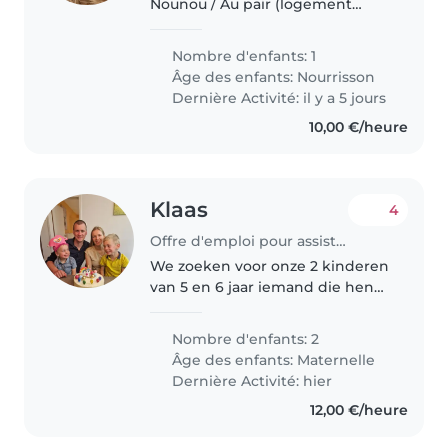
Nounou / Au pair (logement
possible) Nous sommes une
famille chaleureuse à la
Nombre d'enfants: 1
recherche d'une baby-sitter,
Âge des enfants:
Nourrisson
nounou ou jeune au pair de
Dernière Activité: il y a 5 jours
confiance pour..
10,00 €/heure
Klaas
4
Offre d'emploi pour assistante maternelle à Ypres
We zoeken voor onze 2 kinderen
van 5 en 6 jaar iemand die hen
van school wil afhalen en hen
voor enkele uren wil opvangen
Nombre d'enfants: 2
en evt. helpen met schoolwerk,
Âge des enfants:
Maternelle
koken of andere huishoudelijke..
Dernière Activité: hier
12,00 €/heure