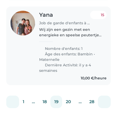
Yana
15
Job de garde d'enfants à Schelle
Wij zijn een gezin met een
energieke en speelse peutertje
(bijna kleuter) en zoeken een
attente babysitter die graag
Nombre d'enfants: 1
samen af en toe kookt. Je bent
Âge des enfants:
Bambin
•
welkom om langs te komen!
Maternelle
Dernière Activité: il y a 4
semaines
10,00 €/heure
1
...
18
19
20
...
28