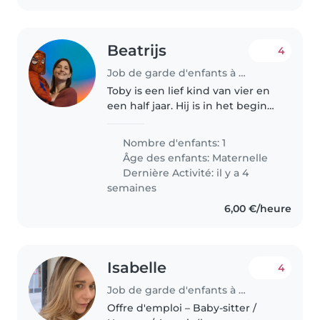
Beatrijs
4
Job de garde d'enfants à Gand
Toby is een lief kind van vier en
een half jaar. Hij is in het begin
heel verlegen maar daarna komt
hij meestal wel los. Contact
Nombre d'enfants: 1
zoeken en je inleven in zijn
Âge des enfants:
Maternelle
belevingswereld is belangrijk...
Dernière Activité: il y a 4
semaines
6,00 €/heure
Isabelle
4
Job de garde d'enfants à Orp-Jauche
Offre d'emploi – Baby-sitter /