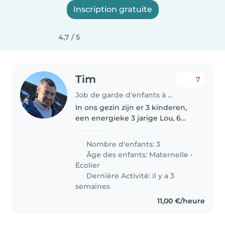
Inscription gratuite
4,7 / 5
Tim
7
Job de garde d'enfants à Zottegem
In ons gezin zijn er 3 kinderen,
een energieke 3 jarige Lou, 6
jarige Lenn die graag
gezelschapspelletjes speelt en
Nombre d'enfants: 3
een creatieve Lara van 8jaar, die
Âge des enfants:
Maternelle
•
graag knutselt en graag buiten..
Écolier
Dernière Activité: il y a 3
semaines
11,00 €/heure