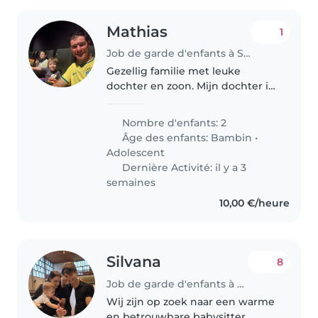
Mathias
1
Job de garde d'enfants à Slijpe
Gezellig familie met leuke
dochter en zoon. Mijn dochter is
al 12j en mijn zoon 3 jaar. Mijn
zoon is nog speels en mijn
Nombre d'enfants: 2
dochter maakt rap vrienden.
Âge des enfants:
Bambin
•
Adolescent
Dernière Activité: il y a 3
semaines
10,00 €/heure
Silvana
8
Job de garde d'enfants à Kasterlee
Wij zijn op zoek naar een warme
en betrouwbare babysitter,