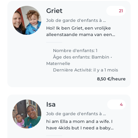
Griet
21
Job de garde d'enfants à Zulte
Hoi! Ik ben Griet, een vrolijke
alleenstaande mama van een
nieuwsgierig en levenslustig
meisje van 4,5 jaar. Mijn dochter
Nombre d'enfants: 1
is een echte
Âge des enfants:
Bambin
•
ontdekkingsreiziger: ze houdt
Maternelle
van verhaaltjes,..
Dernière Activité: il y a 1 mois
8,50 €/heure
Isa
4
Job de garde d'enfants à Gand
hi am Ella a mom and a wife. I
have 4kids but I need a baby
sitter to only look after the 3