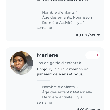
nanny of onthaalouder voor onze
liefhebbende, nieuwsgierige en
Nombre d'enfants: 1
onafhankelijke baby. Onze
Âge des enfants:
Nourrisson
kleine schat heeft een groot
Dernière Activité: il y a 1
hart..
semaine
10,00 €/heure
Marlene
11
Job de garde d'enfants à Liedekerke
Bonjour, Je suis la maman de
jumeaux de 4 ans et nous
recherchons une personne de
confiance pour s'occuper d'eux
Nombre d'enfants: 2
occasionnellement. Nos enfants
Âge des enfants:
Maternelle
sont gentils et énergiques. L'un
Dernière Activité: il y a 1
de..
semaine
8,00 €/heure