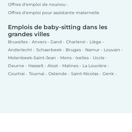
Offres d'emploi de nounou
Offres d'emploi pour assistante maternelle
Emplois de baby-sitting dans les
grandes villes
Bruxelles
Anvers
Gand
Charleroi
Liège
Anderlecht
Schaerbeek
Bruges
Namur
Louvain
Molenbeek-Saint-Jean
Mons
Ixelles
Uccle
Deurne
Hasselt
Alost
Malines
La Louvière
Courtrai
Tournai
Ostende
Saint-Nicolas
Genk
Seraing
Woluwe-Saint-Lambert
Forest
Roulers
Verviers
Jette
Mouscron
Saint-Gilles
Etterbeek
Borgerhout
Termonde
Beveren
Merksem
Turnhout
Berchem
Evere