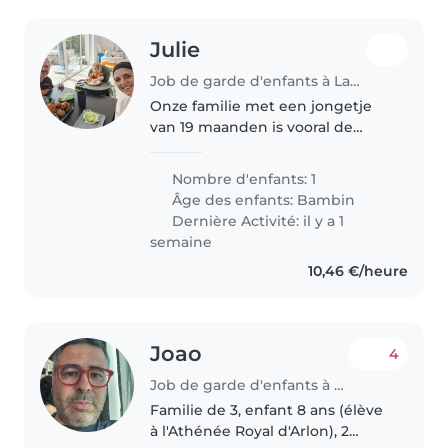
Julie
Job de garde d'enfants à Landen
Onze familie met een jongetje
van 19 maanden is vooral de
komende twee weken op zoek
naar extra hulp in huis. We zijn
Nombre d'enfants: 1
beide zelfstandige en werken
Âge des enfants:
Bambin
van thuis uit. Het is druk
Dernière Activité: il y a 1
momenteel..
semaine
10,46 €/heure
Joao
4
Job de garde d'enfants à Arlon
Familie de 3, enfant 8 ans (élève
à l'Athénée Royal d'Arlon), 2