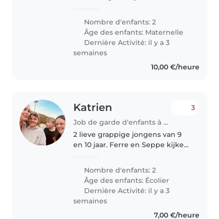
heel rustigzij is wel hulpzaam
mijn zoon kan wel veel praten
Nombre d'enfants: 2
en is energiek te veel
Âge des enfants:
Maternelle
enthousiaste en nieuwsgierig
Dernière Activité: il y a 3
semaines
10,00 €/heure
Katrien
3
Job de garde d'enfants à Roulers
2 lieve grappige jongens van 9
en 10 jaar. Ferre en Seppe kijken
graag voetbal en spelen graag in
de tuin.
Nombre d'enfants: 2
Âge des enfants:
Écolier
Dernière Activité: il y a 3
semaines
7,00 €/heure