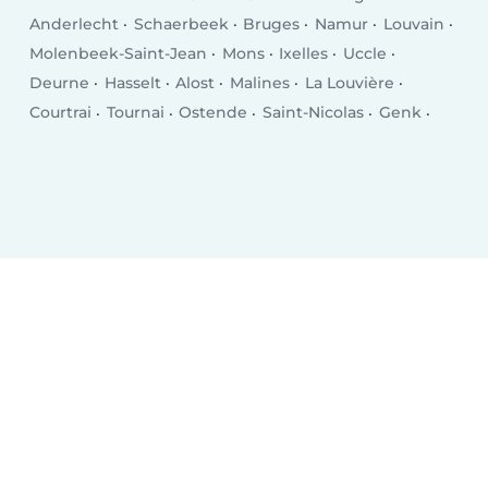
Anderlecht
Schaerbeek
Bruges
Namur
Louvain
Molenbeek-Saint-Jean
Mons
Ixelles
Uccle
Deurne
Hasselt
Alost
Malines
La Louvière
Courtrai
Tournai
Ostende
Saint-Nicolas
Genk
Seraing
Woluwe-Saint-Lambert
Forest
Roulers
Verviers
Jette
Mouscron
Saint-Gilles
Etterbeek
Borgerhout
Termonde
Beveren
Merksem
Turnhout
Berchem
Evere