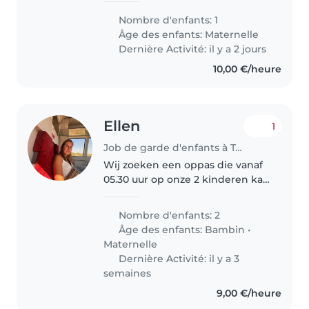
niet bang is voor onze hond, die
Nombre d'enfants: 1
kan koken en huishoudelijke
Âge des enfants:
Maternelle
taken (opruimen) kan doen...
Dernière Activité: il y a 2 jours
10,00 €/heure
Ellen
1
Job de garde d'enfants à Temse
Wij zoeken een oppas die vanaf
05.30 uur op onze 2 kinderen kan
passen. De kinderen hoeven
alleen opgevangen en
Nombre d'enfants: 2
klaargemaakt te worden voor
Âge des enfants:
Bambin
•
school, waarna ze naar school
Maternelle
gebracht worden.
Dernière Activité: il y a 3
semaines
9,00 €/heure