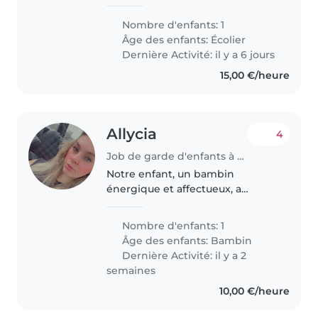
chats persans
Nombre d'enfants: 1
Âge des enfants:
Écolier
Dernière Activité: il y a 6 jours
15,00 €/heure
Allycia
4
Job de garde d'enfants à Wervik
Notre enfant, un bambin
énergique et affectueux, a
besoin d'une personne de
confiance et patiente pour
Nombre d'enfants: 1
s'occuper de lui. Nous cherchons
Âge des enfants:
Bambin
une baby-sitter ou nounou à
Dernière Activité: il y a 2
l'aise avec la garde..
semaines
10,00 €/heure