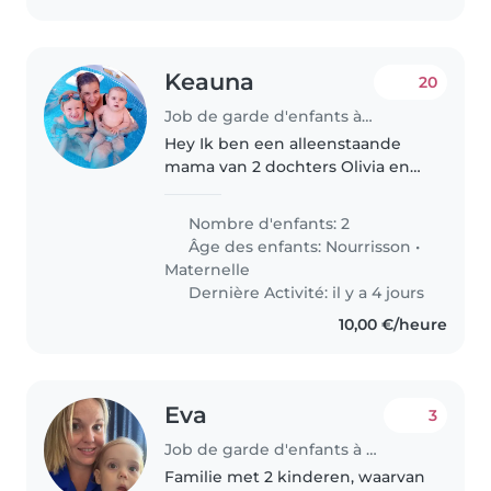
Keauna
20
Job de garde d'enfants à Oudenaarde
Hey Ik ben een alleenstaande
mama van 2 dochters Olivia en
Amelia 4 jaar en 11 maand . Ik
heb een zeer lastige periode
Nombre d'enfants: 2
achter de rug uit elkaar gaan en
Âge des enfants:
Nourrisson
•
papa kijkt niet naar de kids...
Maternelle
Dernière Activité: il y a 4 jours
10,00 €/heure
Eva
3
Job de garde d'enfants à Beveren
Familie met 2 kinderen, waarvan