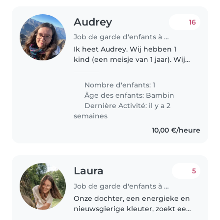
Audrey
16
Job de garde d'enfants à Mol
Ik heet Audrey. Wij hebben 1
kind (een meisje van 1 jaar). Wij
zoeken iemand op regelmatige
basis van maandag tot en met
Nombre d'enfants: 1
vrijdag, 's ochtends en 's
Âge des enfants:
Bambin
middags. Aarzel niet om contact..
Dernière Activité: il y a 2
semaines
10,00 €/heure
Laura
5
Job de garde d'enfants à Deinze
Onze dochter, een energieke en
nieuwsgierige kleuter, zoekt een
warme babysitter of nanny die