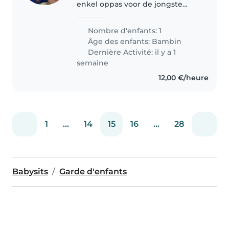
enkel oppas voor de jongste
nodig. De oudste is 11, niet altijd
aanwezig( kindje in co-
Nombre d'enfants: 1
ouderschap
Âge des enfants:
Bambin
Dernière Activité: il y a 1
semaine
12,00 €/heure
1
...
14
15
16
...
28
Babysits
Garde d'enfants