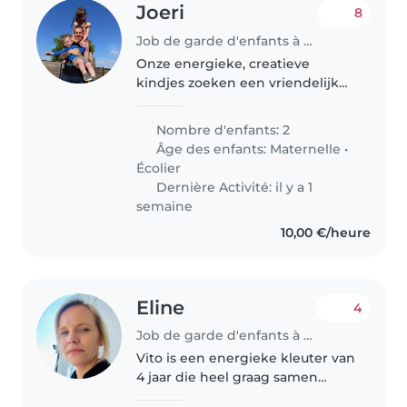
Joeri
8
Job de garde d'enfants à Brakel
Onze energieke, creatieve
kindjes zoeken een vriendelijke
babysitter die graag met
huisdieren omgaat.
Nombre d'enfants: 2
Âge des enfants:
Maternelle
•
Écolier
Dernière Activité: il y a 1
semaine
10,00 €/heure
Eline
4
Job de garde d'enfants à Bornem
Vito is een energieke kleuter van
4 jaar die heel graag samen
speelt met zijn autootjes. Verder