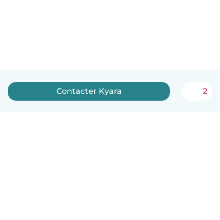
Contacter Kyara
2
Français
Comment ça marche
Aide