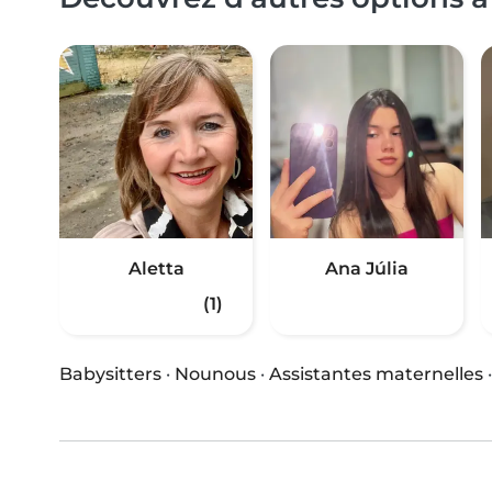
Aletta
Ana Júlia
(1)
Babysitters
·
Nounous
·
Assistantes maternelles