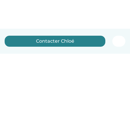
Contacter Chloé
Français
Comment ça marche
Aide
Conditions et confidentialité
Tarifs