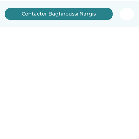
Contacter Baghnoussi Nargis
Français
Comment ça marche
Aide
Conditions et confidentialité
Tarifs
Coordonnées de l'entreprise
Babysits pour les entreprises