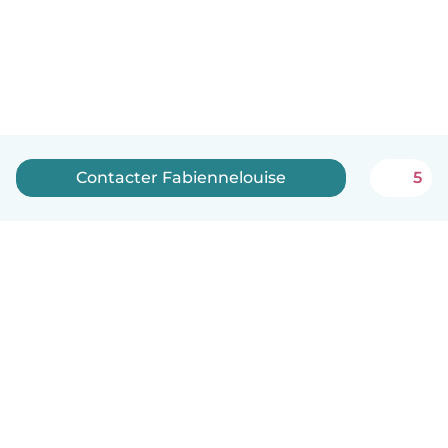
Contacter Fabiennelouise
5
Français
Comment ça marche
Aide