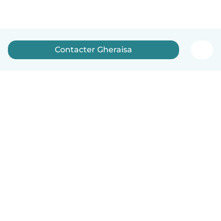
Contacter Gheraisa
Français
Comment ça marche
Aide
Conditions et confidentialité
Tarifs
Coordonnées de l'entreprise