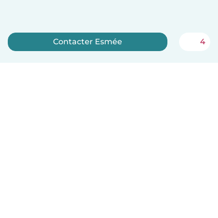
Contacter Esmée
4
Inscrivez-vous maintenant
Français
Comment ça marche
Aide
Conditions et confidentialité
Tarifs