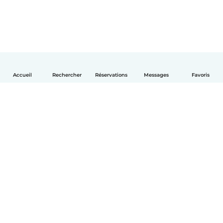
Accueil
Rechercher
Réservations
Messages
Favoris
Français
Comment ça marche
Aide
Conditions et confidentialité
Tarifs
Coordonnées de l'entreprise